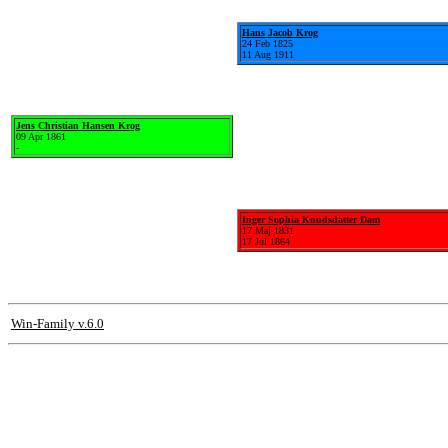
Hans Jacob Krog
24 Feb 1825
11 Aug 1911
Jens Christian Hansen Krog
09 Apr 1861
-
Inger Sophia Knudsdatter Dam
17 Maj 1831
17 Jul 1864
Win-Family v.6.0