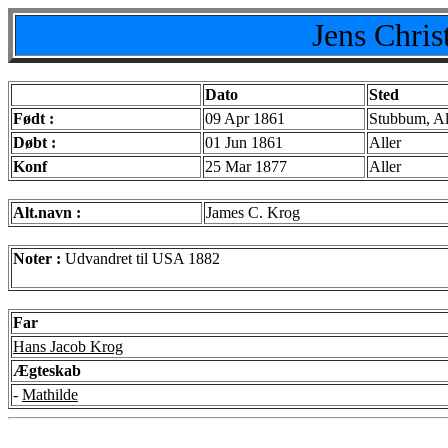
Jens Chri
Dato
Sted
Født :
09 Apr 1861
Stubbum, Al
Døbt :
01 Jun 1861
Aller
Konf
25 Mar 1877
Aller
Alt.navn :
James C. Krog
Noter :
Udvandret til USA 1882
Far
Hans Jacob Krog
Ægteskab
-
Mathilde