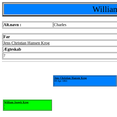
Willia
Alt.navn :
Charles
Far
Jens Christian Hansen Krog
Ægteskab
?
Jens Christian Hansen Krog
09 Apr 1861
-
William Joseph Krog
-
-