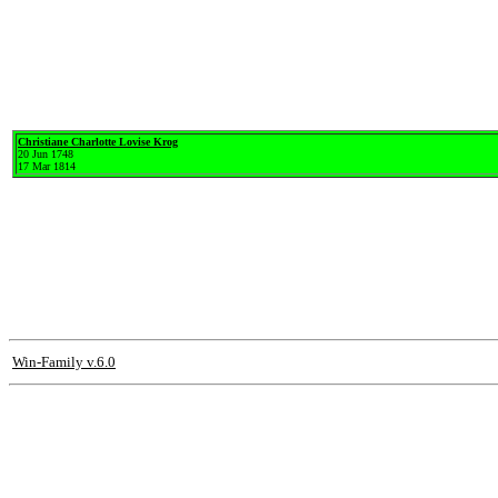
Christiane Charlotte Lovise Krog
20 Jun 1748
17 Mar 1814
Win-Family v.6.0