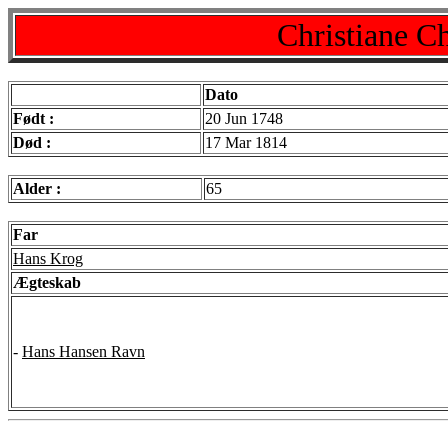
Christiane C
Dato
Født :
20 Jun 1748
Død :
17 Mar 1814
Alder :
65
Far
Hans Krog
Ægteskab
-
Hans Hansen Ravn