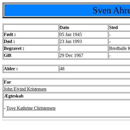
Sven Ahre
Dato
Sted
Født :
05 Jan 1945
-
Død :
23 Jan 1993
-
Begravet :
-
Bredballe K
Gift
29 Dec 1967
-
Alder :
48
Far
John Ejvind Kristensen
Ægteskab
-
Tove Kathrine Christensen