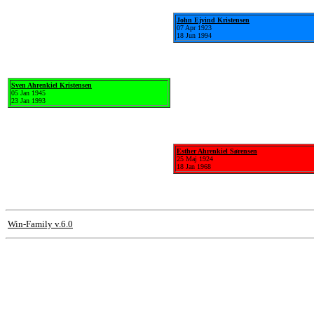
John Ejvind Kristensen
07 Apr 1923
18 Jun 1994
Sven Ahrenkiel Kristensen
05 Jan 1945
23 Jan 1993
Esther Ahrenkiel Sørensen
25 Maj 1924
18 Jan 1968
Win-Family v.6.0