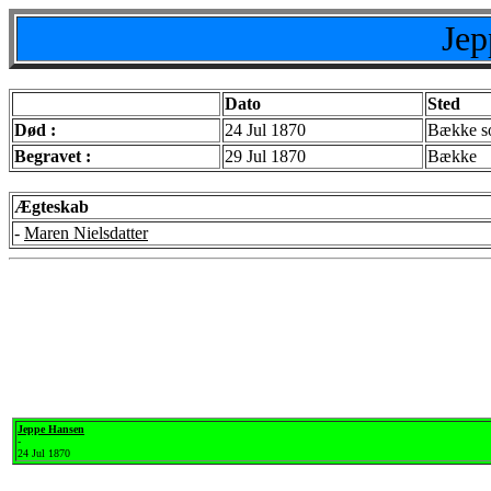
Jep
Dato
Sted
Død :
24 Jul 1870
Bække so
Begravet :
29 Jul 1870
Bække
Ægteskab
-
Maren Nielsdatter
Jeppe Hansen
-
24 Jul 1870