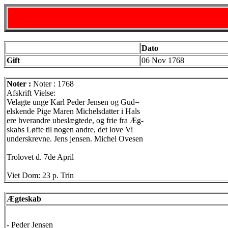
Dato
Gift
06 Nov 1768
Noter :
Noter : 1768
Afskrift Vielse:
Velagte unge Karl Peder Jensen og Gud=
elskende Pige Maren Michelsdatter i Hals
ere hverandre ubeslægtede, og frie fra Æg-
skabs Løfte til nogen andre, det love Vi
underskrevne. Jens jensen. Michel Ovesen
Trolovet d. 7de April
Viet Dom: 23 p. Trin
Ægteskab
-
Peder Jensen