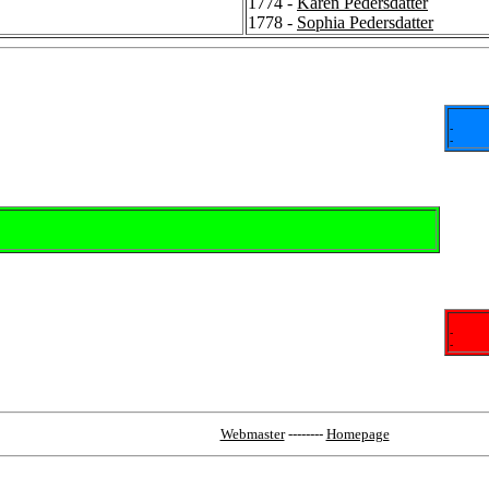
1774 -
Karen Pedersdatter
1778 -
Sophia Pedersdatter
-
-
-
-
Webmaster
--------
Homepage