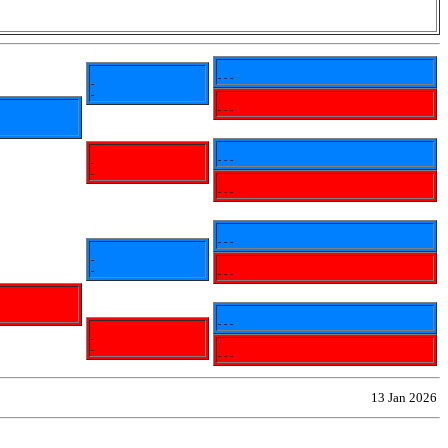
- - -
-
-
- - -
- - -
-
-
- - -
- - -
-
-
- - -
- - -
-
-
- - -
13 Jan 2026