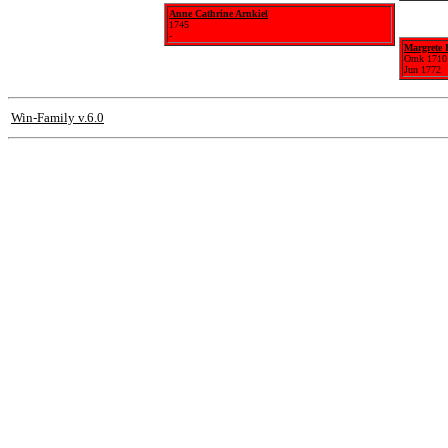
Anne Cathrine Arnkiel
1745
-
Margrete 
Omk 1710
Jun 1772
Win-Family v.6.0