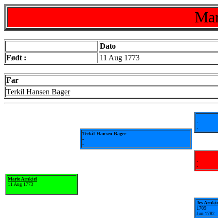
Mar
Dato
Født :
11 Aug 1773
Far
Terkil Hansen Bager
-
-
Terkil Hansen Bager
-
-
-
-
Marie Arnkiel
11 Aug 1773
-
Jes Arnkie
1709
Jun 1782