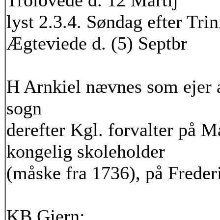
Trolovede d. 12 Martij
lyst 2.3.4. Søndag efter Trin
Ægteviede d. (5) Septbr
H Arnkiel nævnes som ejer a
sogn
derefter Kgl. forvalter på Ma
kongelig skoleholder
(måske fra 1736), på Frederi
KB Gjern: