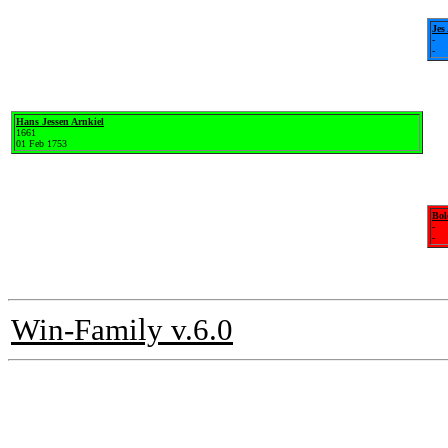
Jes
-
-
Hans Jessen Arnkiel
1661
01 Feb 1753
Bol
-
-
Win-Family v.6.0