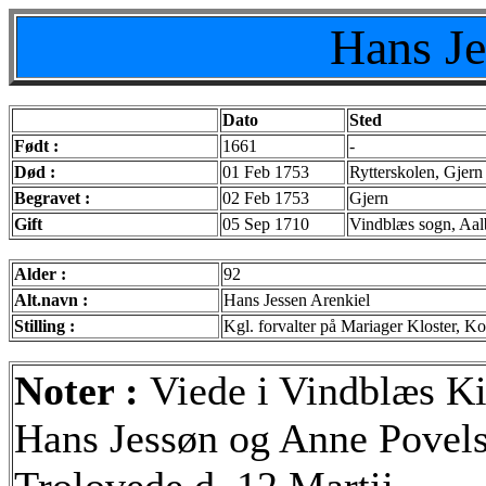
Hans Je
Dato
Sted
Født :
1661
-
Død :
01 Feb 1753
Rytterskolen, Gjer
Begravet :
02 Feb 1753
Gjern
Gift
05 Sep 1710
Vindblæs sogn, Aal
Alder :
92
Alt.navn :
Hans Jessen Arenkiel
Stilling :
Kgl. forvalter på Mariager Kloster, K
Noter :
Viede i Vindblæs K
Hans Jessøn og Anne Povels