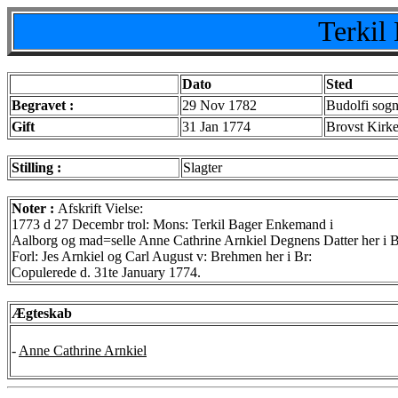
Terkil
Dato
Sted
Begravet :
29 Nov 1782
Budolfi sogn
Gift
31 Jan 1774
Brovst Kirke
Stilling :
Slagter
Noter :
Afskrift Vielse:
1773 d 27 Decembr trol: Mons: Terkil Bager Enkemand i
Aalborg og mad=selle Anne Cathrine Arnkiel Degnens Datter her i B
Forl: Jes Arnkiel og Carl August v: Brehmen her i Br:
Copulerede d. 31te January 1774.
Ægteskab
-
Anne Cathrine Arnkiel