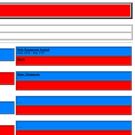
Niels Rasmussen Arnkiel
Omk 1670 - Mar 1737
Marie
- - -
Hans Thomassen
- - -
- - -
- - -
- - -
- - -