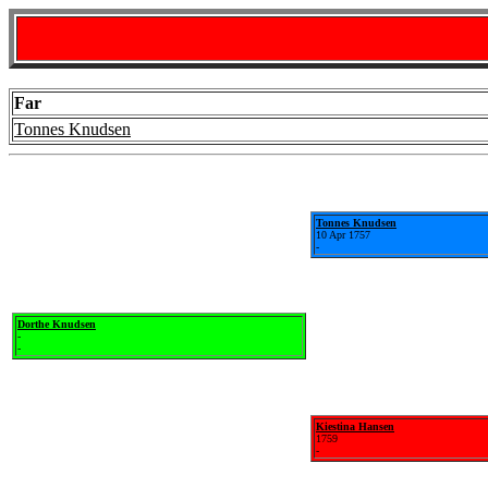
Far
Tonnes Knudsen
Tonnes Knudsen
10 Apr 1757
-
Dorthe Knudsen
-
-
Kiestina Hansen
1759
-