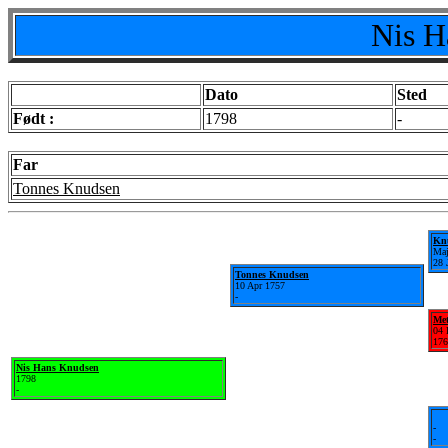
Nis H
Dato
Sted
Født :
1798
-
Far
Tonnes Knudsen
Knu
Maj
28 
Tonnes Knudsen
10 Apr 1757
-
Met
04 
176
Nis Hans Knudsen
1798
-
-
-