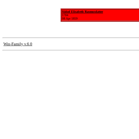
Sidsel Elisabeth Rasmusdatter
1784
08 Apr 1859
Win-Family v.6.0