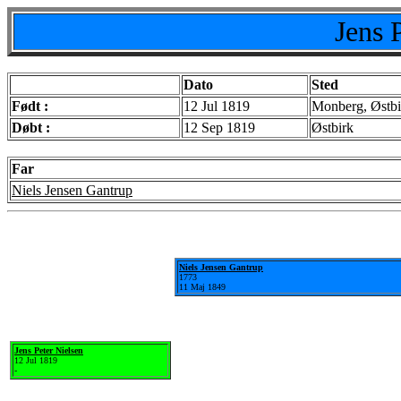
Jens 
Dato
Sted
Født :
12 Jul 1819
Monberg, Østbi
Døbt :
12 Sep 1819
Østbirk
Far
Niels Jensen Gantrup
Niels Jensen Gantrup
1773
11 Maj 1849
Jens Peter Nielsen
12 Jul 1819
-