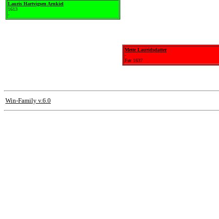
Lauris Hartvigsen Arnkiel
1613
-
Mette Lauridsdatter
-
Før 1637
Win-Family v.6.0