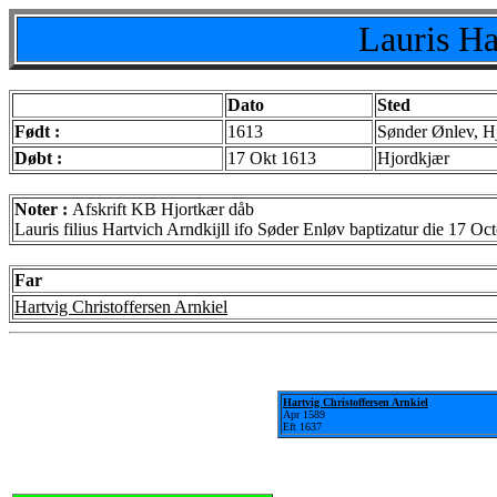
Lauris Ha
Dato
Sted
Født :
1613
Sønder Ønlev, H
Døbt :
17 Okt 1613
Hjordkjær
Noter :
Afskrift KB Hjortkær dåb
Lauris filius Hartvich Arndkijll ifo Søder Enløv baptizatur die 17 
Far
Hartvig Christoffersen Arnkiel
Hartvig Christoffersen Arnkiel
Apr 1589
Eft 1637