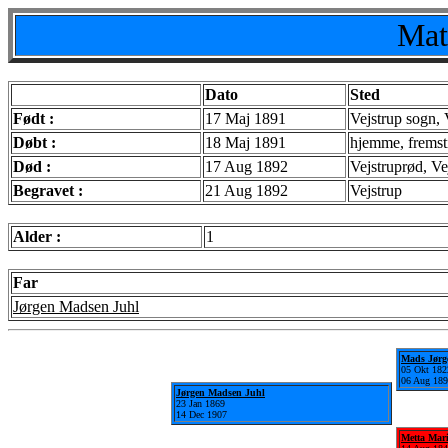
Mat
Dato
Sted
Født :
17 Maj 1891
Vejstrup sogn, 
Døbt :
18 Maj 1891
hjemme, fremsti
Død :
17 Aug 1892
Vejstruprød, Ve
Begravet :
21 Aug 1892
Vejstrup
Alder :
1
Far
Jørgen Madsen Juhl
Mads Jørg
05 Okt 182
06 Aug 18
Jørgen Madsen Juhl
23 Jan 1869
14 Dec 1907
Metta Mari