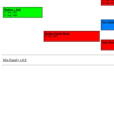
14 Aug 18
31 Aug 19
Mathias † Juhl
17 Maj 1891
17 Aug 1892
Ove Chris
-
-
Dorthea Nanette Borch
07 Okt 1867
-
Anne Borc
-
-
Win-Family v.6.0