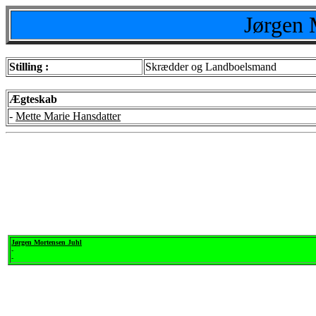
Jørgen 
Stilling :
Skrædder og Landboelsmand
Ægteskab
-
Mette Marie Hansdatter
Jørgen Mortensen Juhl
-
-