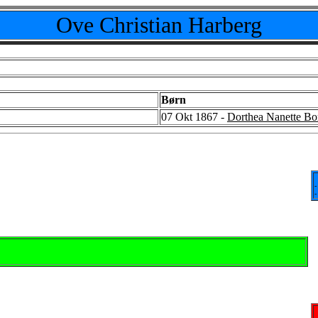
Ove Christian Harberg
Børn
07 Okt 1867 -
Dorthea Nanette Bo
-
-