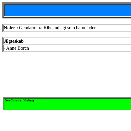
Noter :
Gendarm fra Ribe, udlagt som barnefader
Ægteskab
-
Anne Borch
Ove Christian Harberg
-
-