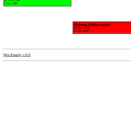
07 Feb 1788
7 feb 1789
Christiane Friderica Arnkiel
04 Sep 1758
10 Jan 1840
Win-Family v.6.0