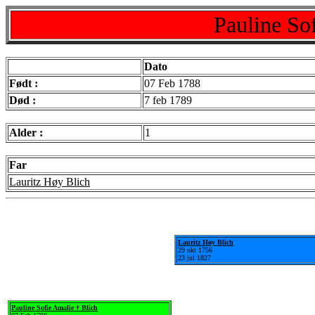
Pauline So
Dato
Født :
07 Feb 1788
Død :
7 feb 1789
Alder :
1
Far
Lauritz Høy Blich
Lauritz Høy Blich
29 okt 1756
23 jul 1827
Pauline Sofie Amalie † Blich