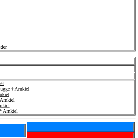
eder
el
Bugge † Arnkiel
nkiel
 Arnkiel
nkiel
* Arnkiel
- - -