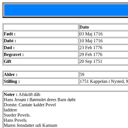
Dato
Født :
03 Maj 1716
Døbt :
10 Maj 1716
Død :
23 Feb 1776
Begravet :
29 Feb 1776
Gift
20 Sep 1751
Alder :
59
Stilling :
1751 Kappelan i Nysted, 
Noter :
Afskrift dåb
Hans Jessøn i Børmslet deres Barn døbt
Domin: Cantate kaldet Povel
faddere
Sueder Povels.
Hans Povels.
Maren Jensdatter udi Karnum