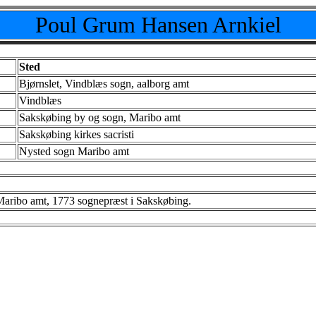
Poul Grum Hansen Arnkiel
Sted
Bjørnslet, Vindblæs sogn, aalborg amt
Vindblæs
Sakskøbing by og sogn, Maribo amt
Sakskøbing kirkes sacristi
Nysted sogn Maribo amt
Maribo amt, 1773 sognepræst i Sakskøbing.