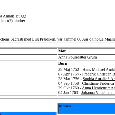
ia Amalia Bugge
intet(?) hindrer
Kirchens Sacrasti med Liig Prædiken, var gammel 60 Aar og nogle Maan
Mor
Anna Poulsdatter Grum
Børn
29 Maj 1752 -
Hans Michael Arnki
07 Apr 1754 -
Frederik Christian 
28 Mar 1756 -
Sophia Amalie * Ar
04 Sep 1758 -
Christiane Friderica
29 Okt 1760 -
Anna Henriette * Ar
04 Jan 1763 -
Johanna Vilhelmina 
Jes Arnkiel
-
-
el