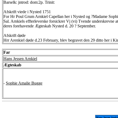
Barselk: jntrod: dom:2p. Trinit:
Afskrift viede i Nysted 1751
For Hr Poul Grum Arnkiel Capellan her i Nysted og ?Madame Soph
Sal. Arnkiels effterleverske forsickrer Vj (vi) Tvende underskrevne at 
deres forehavende Ægteskab Nysted d. 20 ? September.
Afskrift døde
Hrr Arenkiel døde d.23 February, blev begravet den 29 ditto her i 
Far
Hans Jessen Arnkiel
Ægteskab
-
Sophie Amalie Bugge
Hans Jessen Arnki