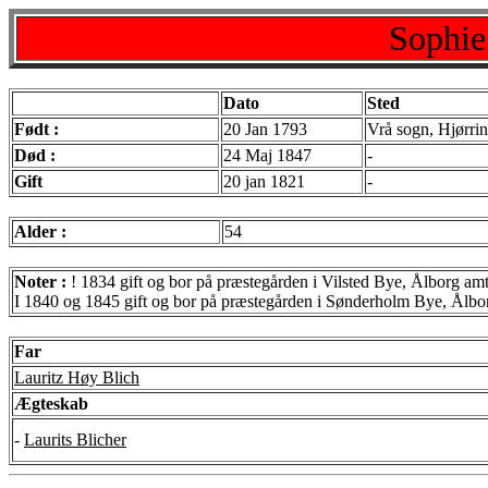
Sophie
Dato
Sted
Født :
20 Jan 1793
Vrå sogn, Hjørri
Død :
24 Maj 1847
-
Gift
20 jan 1821
-
Alder :
54
Noter :
! 1834 gift og bor på præstegården i Vilsted Bye, Ålborg am
I 1840 og 1845 gift og bor på præstegården i Sønderholm Bye, Ålbo
Far
Lauritz Høy Blich
Ægteskab
-
Laurits Blicher