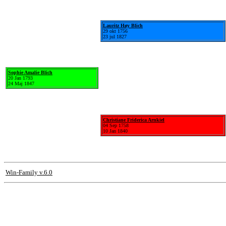
Lauritz Høy Blich
29 okt 1756
23 jul 1827
Sophie Amalie Blich
20 Jan 1793
24 Maj 1847
Christiane Friderica Arnkiel
04 Sep 1758
10 Jan 1840
Win-Family v.6.0