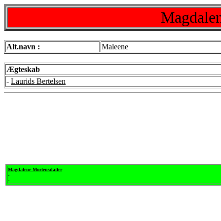
Magdalen
Alt.navn :
Maleene
Ægteskab
-
Laurids Bertelsen
Magdalene Mortensdatter
-
-