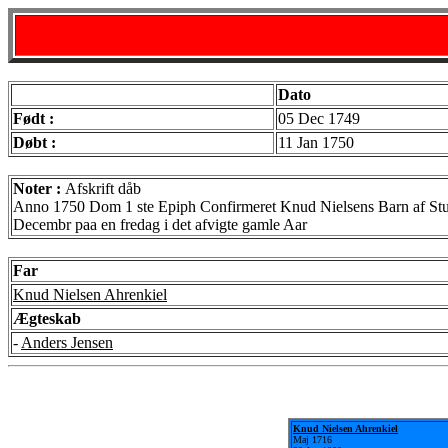
Dato
Født :
05 Dec 1749
Døbt :
11 Jan 1750
Noter :
Afskrift dåb
Anno 1750 Dom 1 ste Epiph Confirmeret Knud Nielsens Barn af Stub
Decembr paa en fredag i det afvigte gamle Aar
Far
Knud Nielsen Ahrenkiel
Ægteskab
-
Anders Jensen
Knud Nielsen Ahrenkiel
Maj 1716