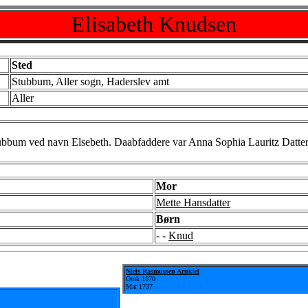
Elisabeth Knudsen
Sted
Stubbum, Aller sogn, Haderslev amt
Aller
bum ved navn Elsebeth. Daabfaddere var Anna Sophia Lauritz Datter 
Mor
Mette Hansdatter
Børn
- -
Knud
Niels Rasmussen Arnkiel
Omk 1670
Mar 1737