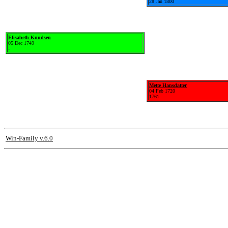
28 Jan 1800
Elisabeth Knudsen
05 Dec 1749
-
Mette Hansdatter
04 Feb 1720
1761
Win-Family v.6.0