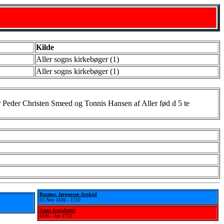
Kilde
Aller sogns kirkebøger (1)
Aller sogns kirkebøger (1)
Peder Christen Smeed og Tonnis Hansen af Aller fød d 5 te
Rasmus Jørgensen Arnkiel
16 Nov 1636 - 1710
Anne Iversdatter
1645 - Jan 1723