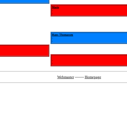
Marie
-
-
Hans Thomassen
-
-
-
-
Webmaster
--------
Homepage