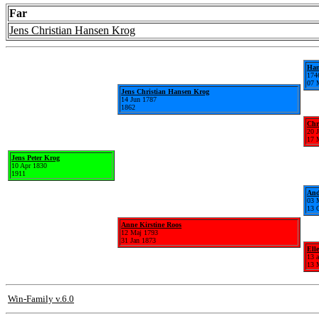
Far
Jens Christian Hansen Krog
Han
174
07 
Jens Christian Hansen Krog
14 Jun 1787
1862
Chr
20 
17 
Jens Peter Krog
10 Apr 1830
1911
And
03 
13 
Anne Kirstine Roos
12 Maj 1793
31 Jan 1873
Ell
13 
13 
Win-Family v.6.0