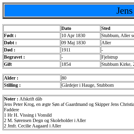
Jens
Dato
Sted
Født :
10 Apr 1830
Stubbum, Aller s
Døbt :
09 Maj 1830
Aller
Død :
1911
-
Begravet :
-
Fjelstrup
Gift
1854
Stubbum Kirke, 
Alder :
80
Stilling :
Gårdejer i Hauge, Stubbom
Noter :
Afskrift dåb
Jens Peter Krog, en ægte Søn af Gaardmand og Skipper Jens Christi
Faddere
1 Hr H. Vissing i Vonsild
2 M. Sørensen Degn og Skoleholder i Aller
2 Jmfr. Cecilie Aagaard i Aller