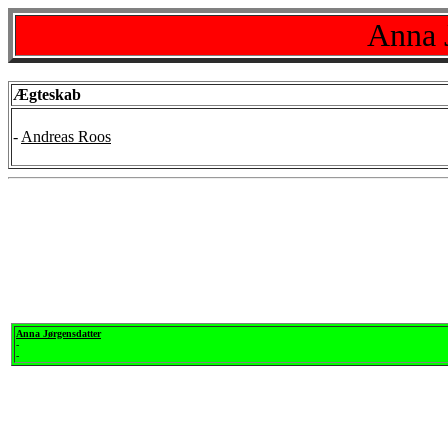
Anna 
Ægteskab
-
Andreas Roos
Anna Jørgensdatter
-
-