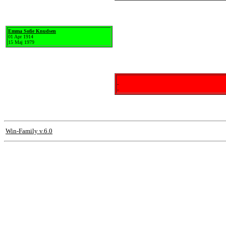
Emma Sofie Knudsen
01 Apr 1914
15 Maj 1979
-
-
Win-Family v.6.0