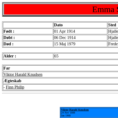
Emma S
Dato
Sted
Født :
01 Apr 1914
Hjall
Døbt :
06 Dec 1914
Hjall
Død :
15 Maj 1979
Frede
Alder :
65
Far
Viktor Harald Knudsen
Ægteskab
-
Finn Philip
Viktor Harald Knudsen
24 Nov 1888
Jan 1968