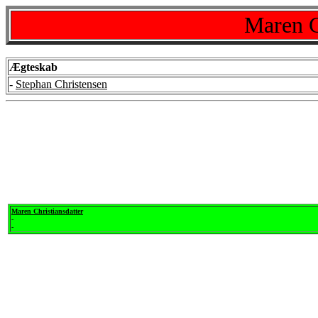
Maren C
Ægteskab
-
Stephan Christensen
Maren Christiansdatter
-
-