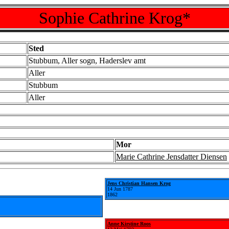
Sophie Cathrine Krog*
Sted
Stubbum, Aller sogn, Haderslev amt
Aller
Stubbum
Aller
Mor
Marie Cathrine Jensdatter Diensen
Jens Christian Hansen Krog
14 Jun 1787
1862
Anne Kirstine Roos