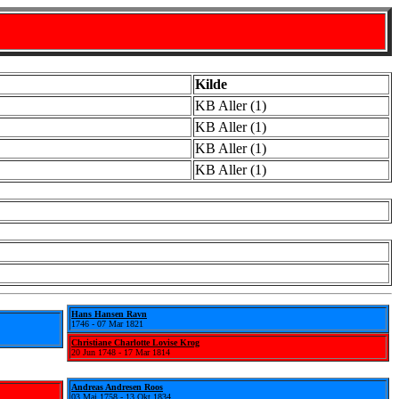
Kilde
KB Aller (1)
KB Aller (1)
KB Aller (1)
KB Aller (1)
Hans Hansen Ravn
1746 - 07 Mar 1821
Christiane Charlotte Lovise Krog
20 Jun 1748 - 17 Mar 1814
Andreas Andresen Roos
03 Maj 1758 - 13 Okt 1834