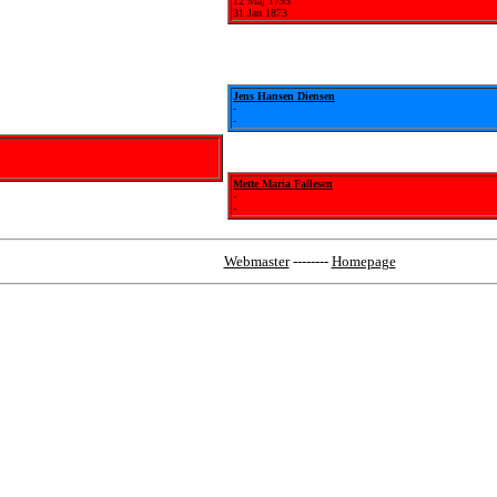
12 Maj 1793
31 Jan 1873
Jens Hansen Diensen
-
-
Mette Maria Fallesen
-
-
Webmaster
--------
Homepage