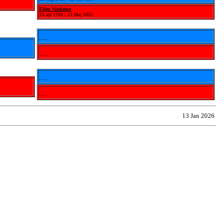
Ellen Nisdatter
13 apr 1764 - 13 Maj 1825
- - -
- - -
- - -
- - -
13 Jan 2026