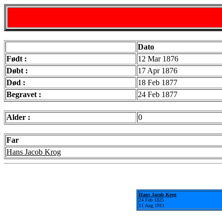
Dato
Født :
12 Mar 1876
Døbt :
17 Apr 1876
Død :
18 Feb 1877
Begravet :
24 Feb 1877
Alder :
0
Far
Hans Jacob Krog
Hans Jacob Krog
24 Feb 1825
11 Aug 1911