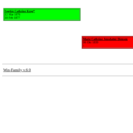
Sophie Cathrine Krog*
12 Mar 1876
18 Feb 1877
Marie Cathrine Jensdatter Diensen
06 Okt 1839
-
Win-Family v.6.0