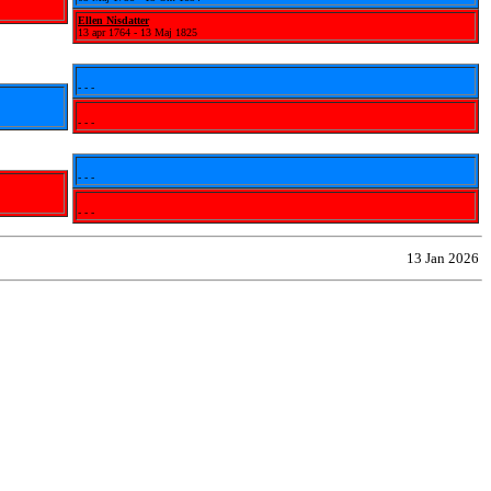
Ellen Nisdatter
13 apr 1764 - 13 Maj 1825
- - -
- - -
- - -
- - -
13 Jan 2026