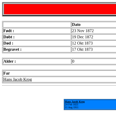
Dato
Født :
23 Nov 1872
Døbt :
19 Dec 1872
Død :
12 Okt 1873
Begravet :
17 Okt 1873
Alder :
0
Far
Hans Jacob Krog
Hans Jacob Krog
24 Feb 1825
11 Aug 1911