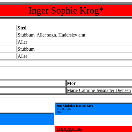
Inger Sophie Krog*
Sted
Stubbum, Aller sogn, Haderslev amt
Aller
Stubbum
Aller
Mor
Marie Cathrine Jensdatter Diensen
Jens Christian Hansen Krog
14 Jun 1787
1862
Anne Kirstine Roos