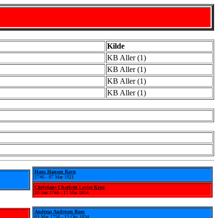
Kilde
KB Aller (1)
KB Aller (1)
KB Aller (1)
KB Aller (1)
Hans Hansen Ravn
1746 - 07 Mar 1821
Christiane Charlotte Lovise Krog
20 Jun 1748 - 17 Mar 1814
Andreas Andresen Roos
03 Maj 1758 - 13 Okt 1834