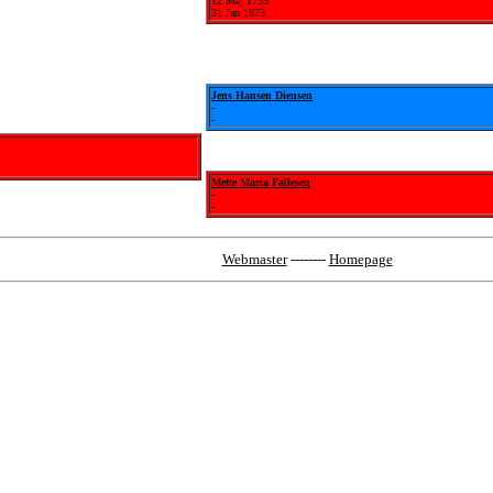
12 Maj 1793
31 Jan 1873
Jens Hansen Diensen
-
-
Mette Maria Fallesen
-
-
Webmaster
--------
Homepage