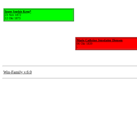
Inger Sophie Krog*
23 Nov 1872
12 Okt 1873
Marie Cathrine Jensdatter Diensen
06 Okt 1839
-
Win-Family v.6.0