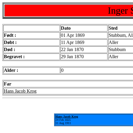
Inger 
Dato
Sted
Født :
01 Apr 1869
Stubbum, All
Døbt :
11 Apr 1869
Aller
Død :
22 Jan 1870
Stubbum
Begravet :
29 Jan 1870
Aller
Alder :
0
Far
Hans Jacob Krog
Hans Jacob Krog
24 Feb 1825
11 Aug 1911