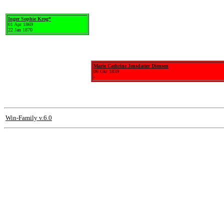
Inger Sophie Krog*
01 Apr 1869
22 Jan 1870
Marie Cathrine Jensdatter Diensen
06 Okt 1839
-
Win-Family v.6.0