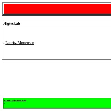
Ægteskab
-
Lauritz Mortensen
Karen Mortensdatter
-
-