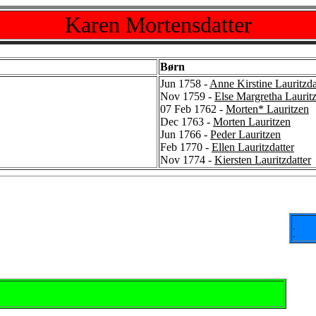
Karen Mortensdatter
Børn
Jun 1758 -
Anne Kirstine Lauritzda
Nov 1759 -
Else Margretha Lauritz
07 Feb 1762 -
Morten* Lauritzen
Dec 1763 -
Morten Lauritzen
Jun 1766 -
Peder Lauritzen
Feb 1770 -
Ellen Lauritzdatter
Nov 1774 -
Kiersten Lauritzdatter
-
-