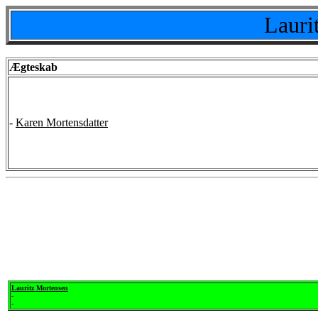
Lauri
Ægteskab
-
Karen Mortensdatter
Lauritz Mortensen
-
-