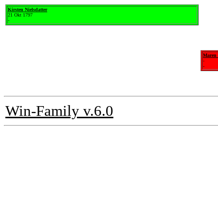
Kirsten Nielsdatter
21 Okt 1797
-
Maren 
-
-
Win-Family v.6.0