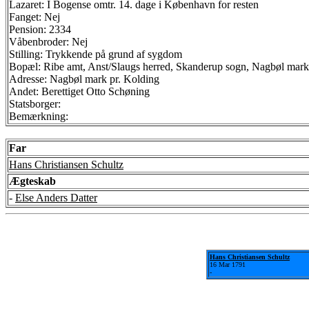
Lazaret: I Bogense omtr. 14. dage i København for resten
Fanget: Nej
Pension: 2334
Våbenbroder: Nej
Stilling: Trykkende på grund af sygdom
Bopæl: Ribe amt, Anst/Slaugs herred, Skanderup sogn, Nagbøl mark
Adresse: Nagbøl mark pr. Kolding
Andet: Berettiget Otto Schøning
Statsborger:
Bemærkning:
Far
Hans Christiansen Schultz
Ægteskab
-
Else Anders Datter
Hans Christiansen Schultz
16 Mar 1791
-