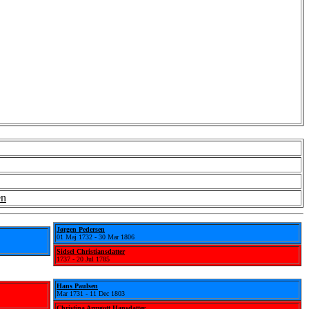
en
Jørgen Pedersen
01 Maj 1732 - 30 Mar 1806
Sidsel Christiansdatter
1737 - 20 Jul 1785
Hans Paulsen
Mar 1731 - 11 Dec 1803
Christina Armgott Hansdatter