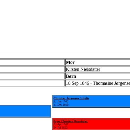
Mor
Kirsten Nielsdatter
Børn
18 Sep 1846 -
Thomasine Jørgens
Christian Jørgensen Schultz
11 Jun 1760
11 Dec 1800
Inger Christine Hansdatter
01 Apr 1767
04 Jul 1822