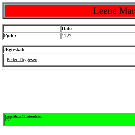
Leene Mari
Dato
Født :
1727
Ægteskab
-
Peder Thygesen
Leene Marie Christensdatter
1727
-