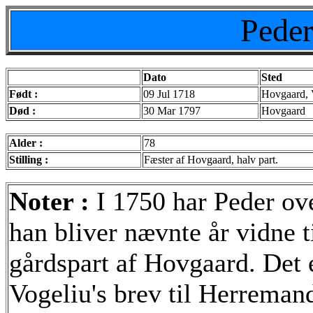
Pede
Dato
Sted
Født :
09 Jul 1718
Hovgaard, 
Død :
30 Mar 1797
Hovgaard
Alder :
78
Stilling :
Fæster af Hovgaard, halv part.
Noter :
I 1750 har Peder ov
han bliver nævnte år vidne 
gårdspart af Hovgaard. Det
Vogeliu's brev til Herrema