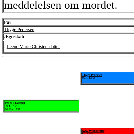
meddelelsen om mordet.
Far
Thyge Pedersen
Ægteskab
-
Leene Marie Christensdatter
Thyge Pedersen
Omk 1690
-
Peder Thygesen
09 Jul 1718
30 Mar 1797
N.N. Wistisdatter