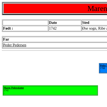
Maren
Dato
Sted
Født :
1742
Øse sogn, Ribe 
Far
Peder Pedersen
Peder 
1708
-
Maren Pedersdatter
1742
-