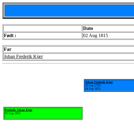
Dato
Født :
02 Aug 1815
Far
Johan Frederik Kjær
Johan Frederik Kjær
15 Sep 1793
28 Sep 1872
Frederik Johan Kjær
02 Aug 1815
-