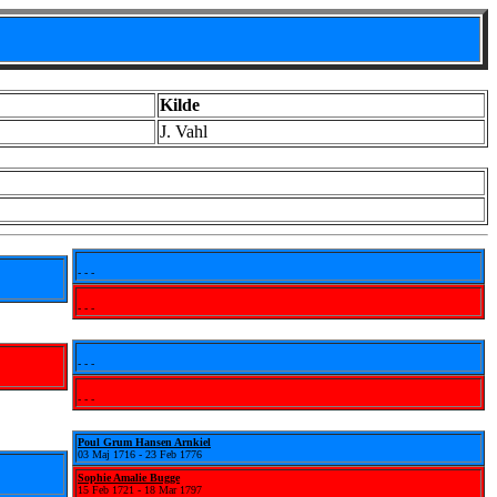
Kilde
J. Vahl
- - -
- - -
- - -
- - -
Poul Grum Hansen Arnkiel
03 Maj 1716 - 23 Feb 1776
Sophie Amalie Bugge
15 Feb 1721 - 18 Mar 1797