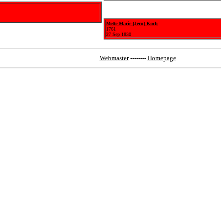
Mette Marie (Jern) Koch
1761
27 Sep 1830
Webmaster
--------
Homepage