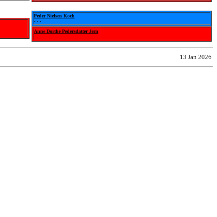
Peder Nielsen Koch
- - -
Anne Dorthe Pedersdatter Jern
- - -
13 Jan 2026