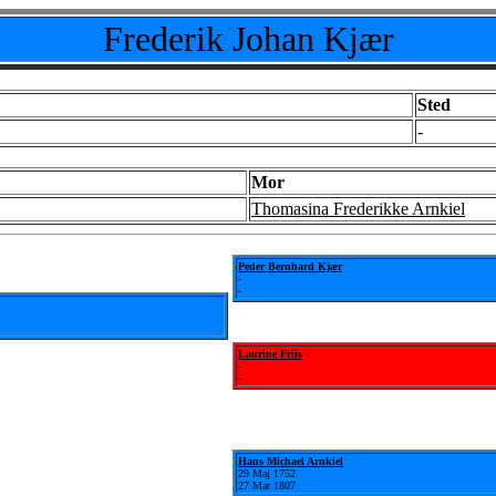
Frederik Johan Kjær
Sted
-
Mor
Thomasina Frederikke Arnkiel
Peder Bernhard Kjær
-
-
Laurine Friis
-
-
Hans Michael Arnkiel
29 Maj 1752
27 Mar 1807