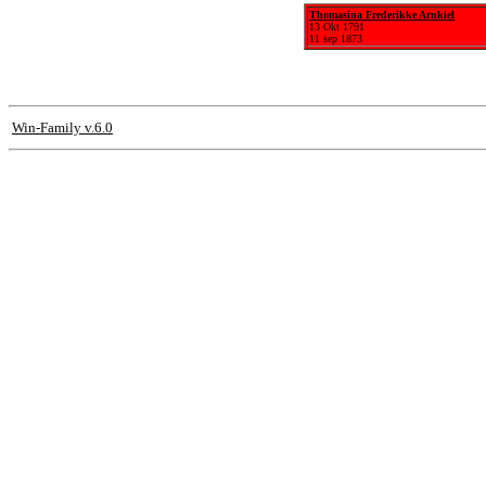
Thomasina Frederikke Arnkiel
13 Okt 1791
11 sep 1873
Win-Family v.6.0