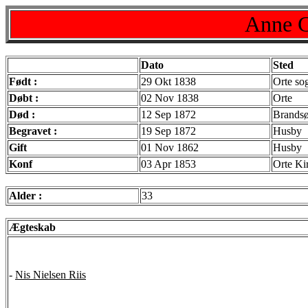
Anne C
Dato
Sted
Født :
29 Okt 1838
Orte so
Døbt :
02 Nov 1838
Orte
Død :
12 Sep 1872
Brandsø
Begravet :
19 Sep 1872
Husby
Gift
01 Nov 1862
Husby
Konf
03 Apr 1853
Orte Ki
Alder :
33
Ægteskab
-
Nis Nielsen Riis