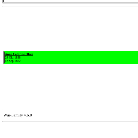
Anne Cathrine Olsen
29 Okt 1838
12 Sep 1872
Win-Family v.6.0