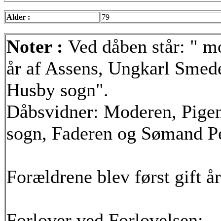
Alder :
79
Noter :
Ved dåben står: " m
år af Assens, Ungkarl Smed
Husby sogn".
Dåbsvidner: Moderen, Pigen
sogn, Faderen og Sømand Pe
Forældrene blev først gift år
Forlover ved Forlovelsen: