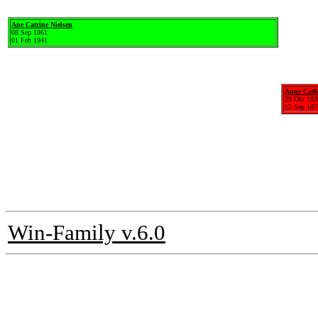
Ane Catrine Nielsen
08 Sep 1861
01 Feb 1941
Anne Cath
29 Okt 183
12 Sep 187
Win-Family v.6.0