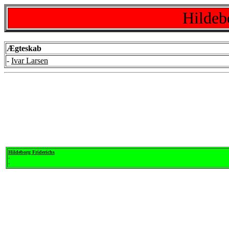
Hildeb
Ægteskab
-
Ivar Larsen
Hildeborg Friderichs
-
-