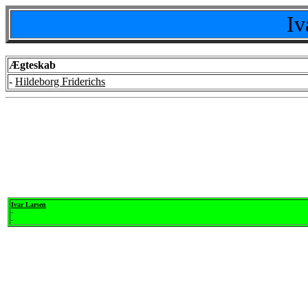
Iv
Ægteskab
-
Hildeborg Friderichs
Ivar Larsen
-
-