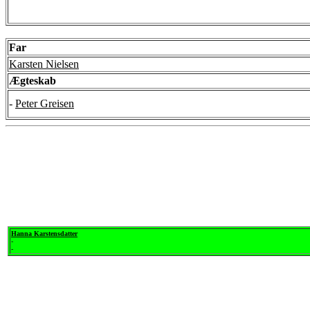
Far
Karsten Nielsen
Ægteskab
-
Peter Greisen
Hanna Karstensdatter
-
-