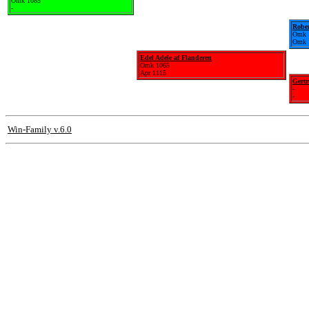
Omk 1085
-
Rober
Omk 
Omk 
Edel Adele af Flanderen
Omk 1065
Apr 1115
Gert
-
-
Win-Family v.6.0