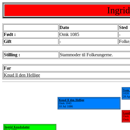
Ingri
Dato
Sted
Født :
Omk 1085
-
Gift
-
Folke
Stilling :
Stammoder til Folkeungerne.
Far
Knud ll den Hellige
Sven 
1020
28 Ap
Knud ll den Hellige
Omk 1043
10 Jul 1086
Gunhi
Omk 
Omk 
Ingrid Knudsdatter