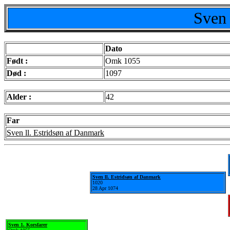
Sven 
Dato
Født :
Omk 1055
Død :
1097
Alder :
42
Far
Sven ll. Estridsøn af Danmark
Sven ll. Estridsøn af Danmark
1020
28 Apr 1074
Sven 1. Korsfarer