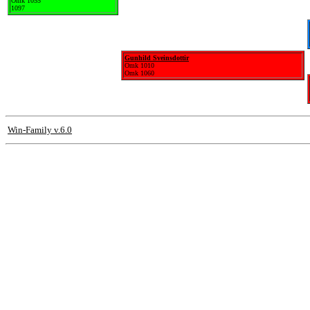
Omk 1055
1097
Gunhild Sveinsdottir
Omk 1010
Omk 1060
Win-Family v.6.0