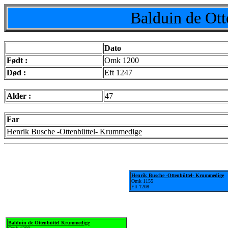
Balduin de Ot
Dato
Født :
Omk 1200
Død :
Eft 1247
Alder :
47
Far
Henrik Busche -Ottenbüttel- Krummedige
Henrik Busche -Ottenbüttel- Krummedige
Omk 1155
Eft 1208
Balduin de Ottenbüttel Krummedige