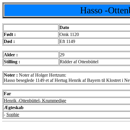
Hasso -Otten
Dato
Født :
Omk 1120
Død :
Eft 1149
Alder :
29
Stilling :
Ridder af Ottenbüttel
Noter :
Noter af Holger Hertzum:
Hasso beseglede 1149 et af Hertug Henrik af Bayern til Klostret i 
Far
Henrik -Ottenbüttel- Krummedige
Ægteskab
-
Sophie