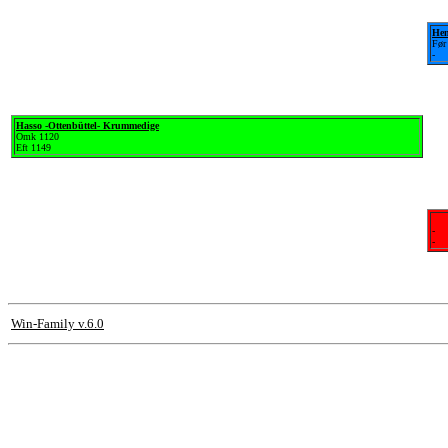
Hen
Før
-
Hasso -Ottenbüttel- Krummedige
Omk 1120
Eft 1149
-
-
Win-Family v.6.0