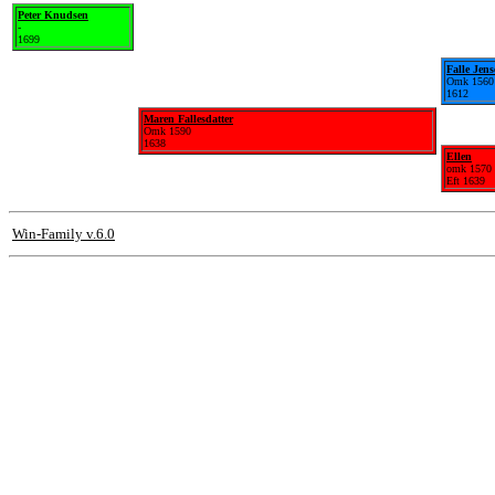
Peter Knudsen
-
1699
Falle Jen
Omk 1560
1612
Maren Fallesdatter
Omk 1590
1638
Ellen
omk 1570
Eft 1639
Win-Family v.6.0