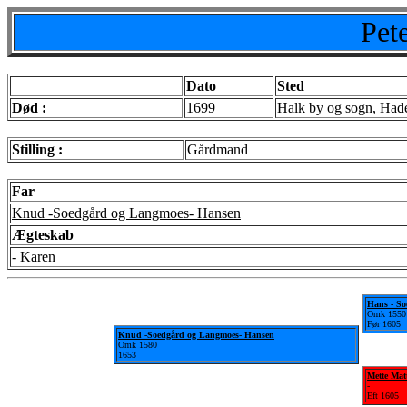
Pet
Dato
Sted
Død :
1699
Halk by og sogn, Hade
Stilling :
Gårdmand
Far
Knud -Soedgård og Langmoes- Hansen
Ægteskab
-
Karen
Hans - So
Omk 1550
Før 1605
Knud -Soedgård og Langmoes- Hansen
Omk 1580
1653
Mette Mat
-
Eft 1605