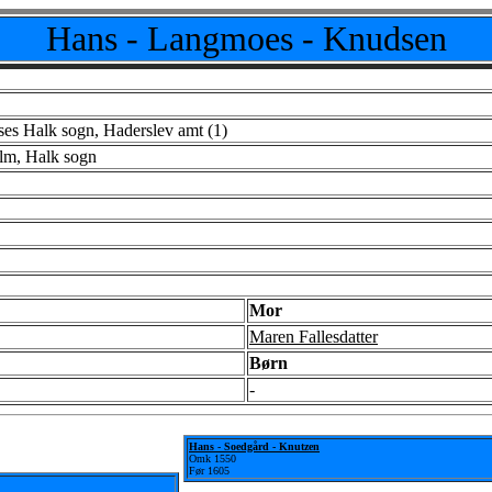
Hans - Langmoes - Knudsen
es Halk sogn, Haderslev amt (1)
lm, Halk sogn
Mor
Maren Fallesdatter
Børn
-
Hans - Soedgård - Knutzen
Omk 1550
Før 1605