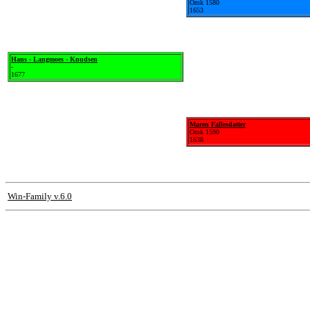
Omk 1580
1653
Hans - Langmoes - Knudsen
-
1677
Maren Fallesdatter
Omk 1590
1638
Win-Family v.6.0