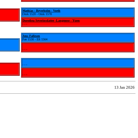
Mathias - Beyerholm - Voeth
Omk 1520 - Omk 1578
Dorothea Severinsdatter -Langmose - Ytzen
- - -
Jens Fallesen
Før 1530 - Eft 1564
- - -
- - -
- - -
13 Jan 2026