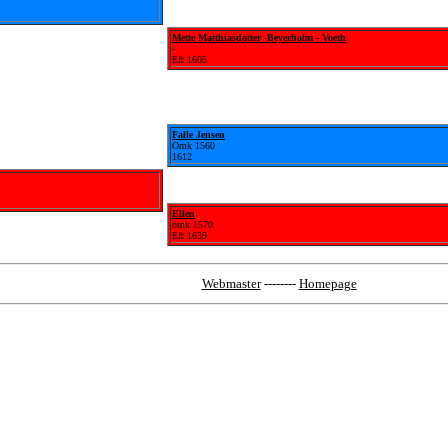
Mette Matthiasdatter -Beyerholm - Voeth
-
Eft 1605
Falle Jensen
Omk 1560
1612
Ellen
omk 1570
Eft 1639
Webmaster
--------
Homepage