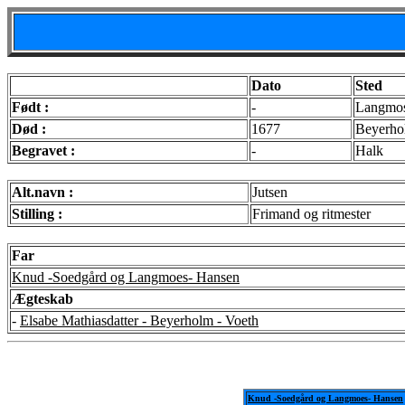
Dato
Sted
Født :
-
Langmos
Død :
1677
Beyerho
Begravet :
-
Halk
Alt.navn :
Jutsen
Stilling :
Frimand og ritmester
Far
Knud -Soedgård og Langmoes- Hansen
Ægteskab
-
Elsabe Mathiasdatter - Beyerholm - Voeth
Knud -Soedgård og Langmoes- Hansen