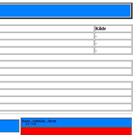
Kilde
-
-
-
Knud - Soedgård - Jensen
- - Eft 1598
- - -