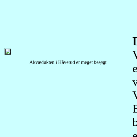
V
Akvædukten i Håverud er meget besøgt.
e