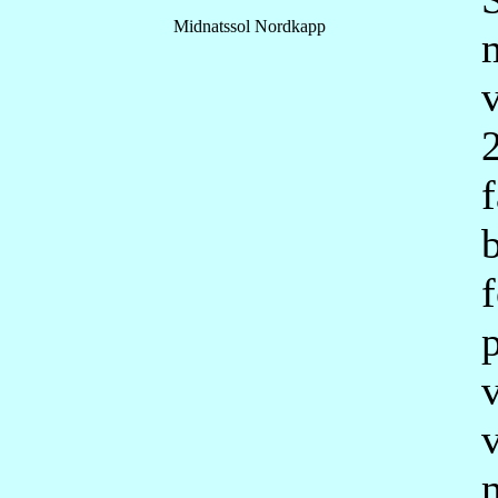
Midnatssol Nordkapp
2
f
b