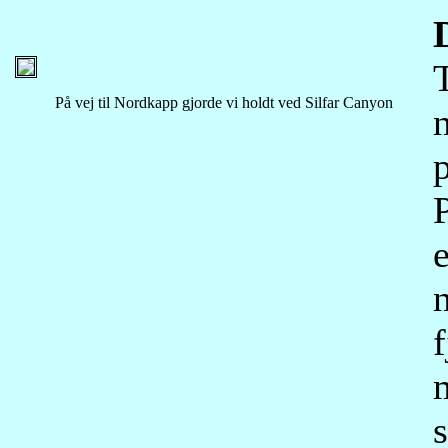
På vej til Nordkapp gjorde vi holdt ved Silfar Canyon
p
P
f
m
s