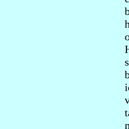
b
o
i