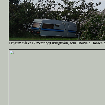
I Byrum står et 17 meter højt udsigtstårn, som Thorvald Hansen b