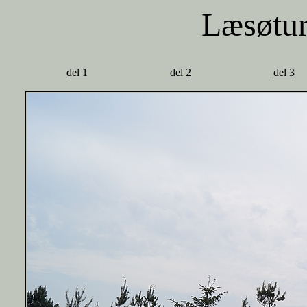
Læsøtu
del 1
del 2
del 3