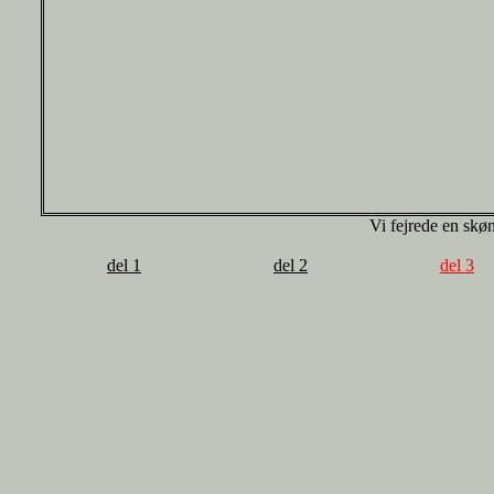
Vi fejrede en skø
del 1
del 2
del 3